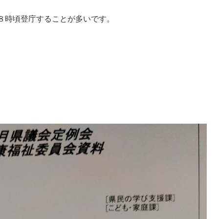
８時頃登庁することが多いです。
。