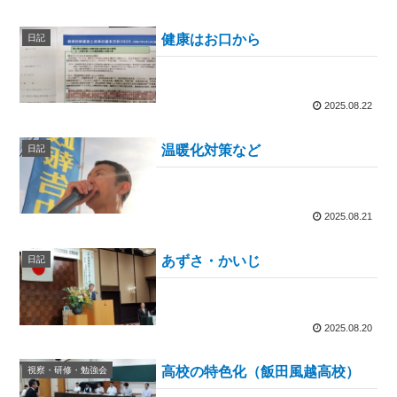
健康はお口から
日記
2025.08.22
温暖化対策など
日記
2025.08.21
あずさ・かいじ
日記
2025.08.20
高校の特色化（飯田風越高校）
視察・研修・勉強会