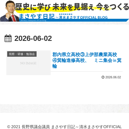
2026-06-02
郡内県立高校③上伊那農業高校
視察・研修・勉強会
④箕輪進修高校、 ミニ集会㏌箕
輪
2026.06.02
© 2021 長野県議会議員 まさやす日記～清水まさやすOFFICIAL