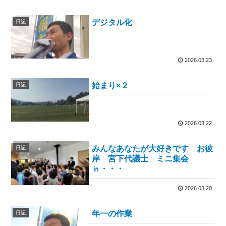
デジタル化
日記
2026.03.23
始まり×２
日記
2026.03.22
みんなあなたが大好きです お彼
日記
岸 宮下代議士 ミニ集会
㏌・・・
2026.03.20
年一の作業
日記