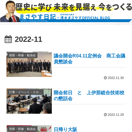
2022-11
議会開会R04.11定例会 商工会議
視察・研修・勉強会
員懇談会
2022.11.30
開会前日 と 上伊那総合技術校
行事・イベント・スポーツ等
の懇話会
2022.11.29
日帰り大阪
視察・研修・勉強会