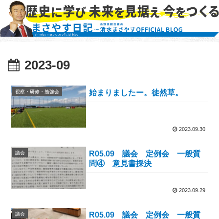
2023-09
始まりましたー。徒然草。
視察・研修・勉強会
2023.09.30
R05.09 議会 定例会 一般質
議会
問④ 意見書採決
2023.09.29
R05.09 議会 定例会 一般質
議会