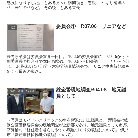
勉強になりました。 とある方々に訪問頂き、懇談。 やはり補選の
話、来年の話など。 その後、とある首長...
委員会① R07.06 リニアなど
日記
長野県議会は委員会審査一日目。 10:30の委員会前に、 09:15から正
副委員長の打合せで本日の確認。 10:00から団会議、、、といった流
れ。 お昼休みに伊那谷・木曽谷議員協議会で、 リニア中央新幹線を
めぐる最近の動き...
総企警現地調査R04.08 地元議
視察・研修・勉強会
員として
（写真はモバイルクリニックの車を背景に川上議員と） 県議会の総
務企画警察委員会の現地調査が上伊那であり、地元議員として出席。
南箕輪村「移住者も暮らしやすい環境づくりの取組について」 伊那
市「新産業技術推進の取組について」 ...