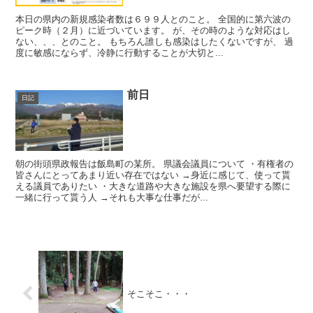
本日の県内の新規感染者数は６９９人とのこと。 全国的に第六波の
ピーク時（２月）に近づいています。 が、その時のような対応はし
ない、、、とのこと。 もちろん誰しも感染はしたくないですが、 過
度に敏感にならず、冷静に行動することが大切と...
前日
日記
朝の街頭県政報告は飯島町の某所。 県議会議員について ・有権者の
皆さんにとってあまり近い存在ではない →身近に感じて、使って貰
える議員でありたい ・大きな道路や大きな施設を県へ要望する際に
一緒に行って貰う人 →それも大事な仕事だが...
そこそこ・・・