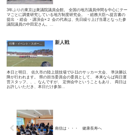
3年ぶりの東京は衆議院議員会館。 全国の地方議員仲間を中心にテー
マごとに調査研究している地方制度研究会。 ・総務大臣へ提言書の
提出 ・総会 ・講演会×２ 会の代表は、先日繰り上げ当選となった参
議院議員の中田宏さん。...
新人戦
行事・イベント・スポーツ等
本日と明日、 佐久市の陸上競技場でU-11のサッカー大会、 準決勝以
降が行われます。 県の担当委員会の委員として、 本来ならば両日運
営スタッフ、、、なんですが、 定例会中ということもあり、 両日は
お許しいただき、本日だけ参加...
南信は・・・ 健康長寿へ