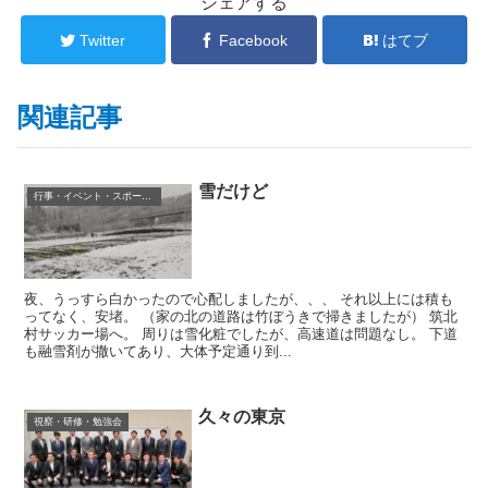
シェアする
Twitter
Facebook
はてブ
関連記事
雪だけど
行事・イベント・スポーツ等
夜、うっすら白かったので心配しましたが、、、 それ以上には積も
ってなく、安堵。 （家の北の道路は竹ぼうきで掃きましたが） 筑北
村サッカー場へ。 周りは雪化粧でしたが、高速道は問題なし。 下道
も融雪剤が撒いてあり、大体予定通り到...
久々の東京
視察・研修・勉強会