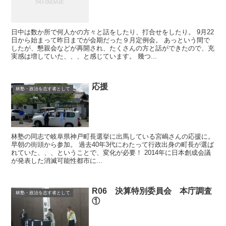
日中は数か所で何人かの方々と話をしたり、打合せをしたり。 9月22
日から始まって昨日までが会期だった９月定例会。 あっという間で
したが、懇親会などが再開され、たくさんの方と話ができたので、充
実感は増していた、、、と感じています。 幾つ...
応援
林塾・政治を志す者として
林塾の同志で岐阜県神戸町長選挙に出馬している宮嶋さんの応援に。
早朝の街頭から参加。 過去40年3代にわたって行政出身の町長が選ば
れていた、、、ということで、変化が必要！ 2014年に日本創成会議
が発表した消滅可能性都市に...
R06 決算特別委員会 本庁調査
林塾・政治を志す者として
①