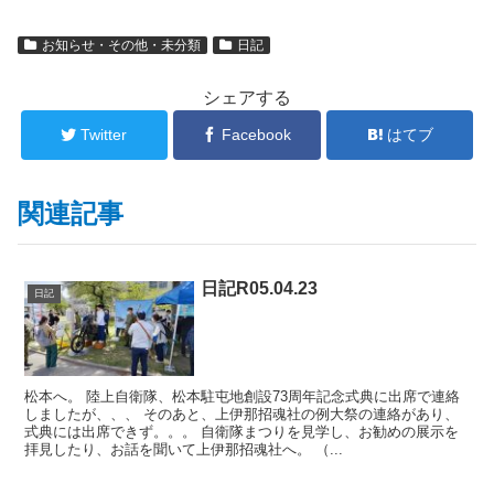
お知らせ・その他・未分類
日記
シェアする
Twitter
Facebook
はてブ
関連記事
日記R05.04.23
日記
松本へ。 陸上自衛隊、松本駐屯地創設73周年記念式典に出席で連絡
しましたが、、、 そのあと、上伊那招魂社の例大祭の連絡があり、
式典には出席できず。。。 自衛隊まつりを見学し、お勧めの展示を
拝見したり、お話を聞いて上伊那招魂社へ。 （...