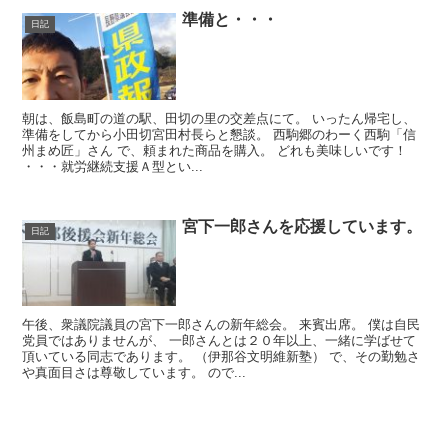
準備と・・・
日記
朝は、飯島町の道の駅、田切の里の交差点にて。 いったん帰宅し、
準備をしてから小田切宮田村長らと懇談。 西駒郷のわーく西駒「信
州まめ匠」さん で、頼まれた商品を購入。 どれも美味しいです！
・・・就労継続支援Ａ型とい...
宮下一郎さんを応援しています。
日記
午後、衆議院議員の宮下一郎さんの新年総会。 来賓出席。 僕は自民
党員ではありませんが、 一郎さんとは２０年以上、一緒に学ばせて
頂いている同志であります。 （伊那谷文明維新塾） で、その勤勉さ
や真面目さは尊敬しています。 ので...