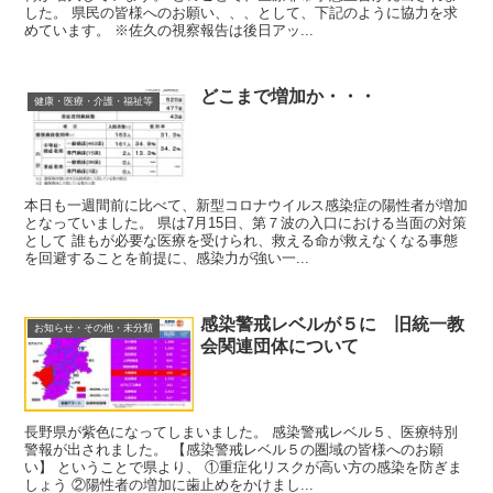
した。 県民の皆様へのお願い、、、として、下記のように協力を求
めています。 ※佐久の視察報告は後日アッ...
どこまで増加か・・・
健康・医療・介護・福祉等
本日も一週間前に比べて、新型コロナウイルス感染症の陽性者が増加
となっていました。 県は7月15日、第７波の入口における当面の対策
として 誰もが必要な医療を受けられ、救える命が救えなくなる事態
を回避することを前提に、感染力が強い一...
感染警戒レベルが５に 旧統一教
お知らせ・その他・未分類
会関連団体について
長野県が紫色になってしまいました。 感染警戒レベル５、医療特別
警報が出されました。 【感染警戒レベル５の圏域の皆様へのお願
い】 ということで県より、 ①重症化リスクが高い方の感染を防ぎま
しょう ②陽性者の増加に歯止めをかけまし...