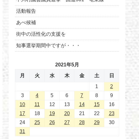
活動報告
あべ候補
街中の活性化の支援を
知事選挙期間中ですが・・・
2021年5月
月
火
水
木
金
土
日
1
2
3
4
5
6
7
8
9
10
11
12
13
14
15
16
17
18
19
20
21
22
23
24
25
26
27
28
29
30
31