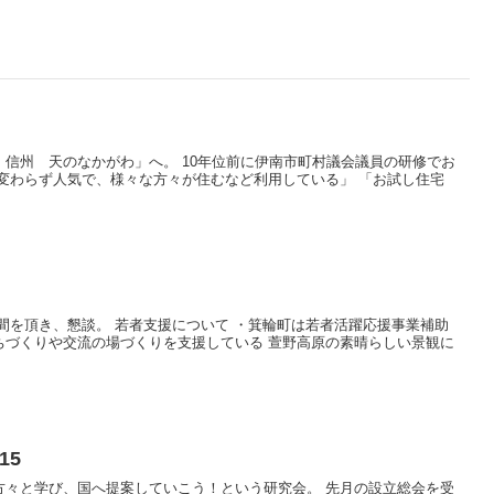
信州 天のなかがわ」へ。 10年位前に伊南市町村議会議員の研修でお
変わらず人気で、様々な方々が住むなど利用している」 「お試し住宅
間を頂き、懇談。 若者支援について ・箕輪町は若者活躍応援事業補助
ちづくりや交流の場づくりを支援している 萱野高原の素晴らしい景観に
15
方々と学び、国へ提案していこう！という研究会。 先月の設立総会を受