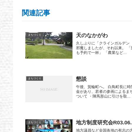
関連記事
天のなかがわ
まちづくり
久しぶりに「クラインガルデン 
邪魔しましたが、それ以来。 「
も予約で一杯」 「農業など...
懇談
まちづくり
午後、箕輪町へ。 白鳥町長に時
金があり、若者の参画によるま
ついて ・陣馬形山に引けを取...
地方制度研究会R03.06.
まちづくり
地方議員など全国各地の有志の