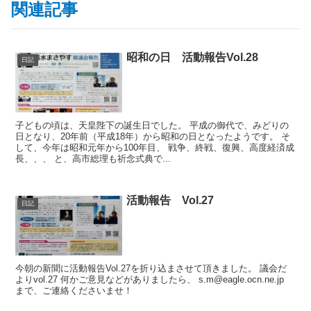
関連記事
昭和の日 活動報告Vol.28
日記
子どもの頃は、天皇陛下の誕生日でした。 平成の御代で、みどりの
日となり、20年前（平成18年）から昭和の日となったようです。 そ
して、今年は昭和元年から100年目、 戦争、終戦、復興、高度経済成
長、、、 と、高市総理も祈念式典で...
活動報告 Vol.27
日記
今朝の新聞に活動報告Vol.27を折り込まさせて頂きました。 議会だ
よりvol.27 何かご意見などがありましたら、 s.m@eagle.ocn.ne.jp
まで、ご連絡くださいませ！