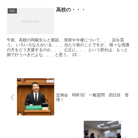
高校の・・・
日記
午前、高校の同級生らと面談。 現状や今後について、、、話を貰
う。 いろいろな人がいる、、、当たり前のことですが、 様々な境遇
の方をどう支援するのか、、、 公正に、、、という部分は、もっと
国で行うべきだよな、、、と思う。 13:...
定例会 R08.02 一般質問 四日目 登
壇！