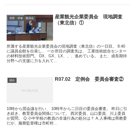
産業観光企業委員会 現地調査
視察・研修・勉強会
（東北信）①
所属する産業観光企業委員会の現地調査（東北信）の一日目。 8:40
に議員会館を出発し、 一か所目の調査先は、 工業技術総合センター
の材料技術部門。 DX、GX、LX、、、進めている。 また、成長期待
分野への支援に力を入れて...
R07.02 定例会 委員会審査②
議会
10時から団会議を行い、 10時半から二日目の委員会審査。 昨日に引
き続き、教育委員会関係について。 西沢委員、山口委員、川上委員
が質問。 Q.小中学校の教員の非違行為の処分は？ A.人事権は県教委
だが、服務監督権は市町村...