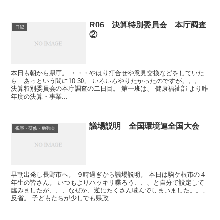
R06 決算特別委員会 本庁調査
日記
②
本日も朝から県庁。 ・・・やはり打合せや意見交換などをしていた
ら、あっという間に10:30。 いろいろやりたかったのですが。。。
決算特別委員会の本庁調査の二日目。 第一班は、 健康福祉部 より昨
年度の決算・事業...
議場説明 全国環境連全国大会
視察・研修・勉強会
早朝出発し長野市へ。 ９時過ぎから議場説明。 本日は駒ケ根市の４
年生の皆さん。 いつもよりハッキリ喋ろう、、、と自分で設定して
臨みましたが、、、なぜか、逆にたくさん噛んでしまいました。。。
反省。 子どもたちが少しでも県政...