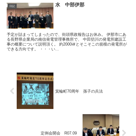
水 中部伊那
日記
予定が詰まってしまったので、街頭県政報告はお休み。 伊那市にあ
る長野県企業局の南信発電管理事務所で、 中田切川の発電所建設工
事の概要について説明頂く。 約2000㎾とそこそこの規模の発電所が
できる方向です。 ・・・い...
箕輪町70周年 孫子の兵法
定例会開会 R07.09