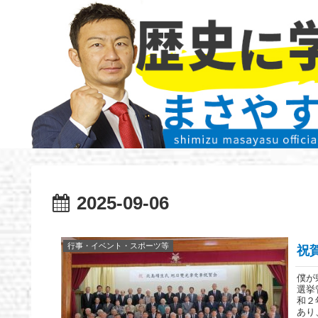
2025-09-06
行事・イベント・スポーツ等
祝
僕が
選挙
和２
あり、