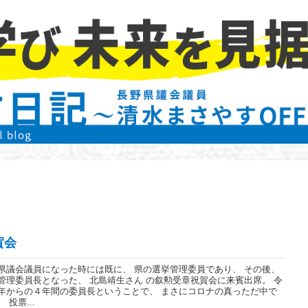
賀会
県議会議員になった時には既に、 県の選挙管理委員であり、 その後、
管理委員長となった、 北島靖生さん の叙勲受章祝賀会に来賓出席。 令
年からの４年間の委員長ということで、 まさにコロナの真っただ中で
 投票...