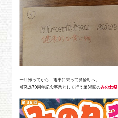
一旦帰ってから、電車に乗って箕輪町へ。
町発足70周年記念事業として行う第36回の
みのわ祭