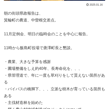
2025.01.16
朝の街頭県政報告は、
箕輪町の農道、中曽根交差点。
11月定例会、明日の臨時会のことを中心に報告。
11時から飯島町役場で唐澤町長と懇談。
・農業、大きな予算を感謝
・圃場整備をしえ約40年、長寿命化を、、、
・県管理道で、年に一度も草刈りをして貰えない箇所があ
る
・バイパスの橋脚下、、、立派な樹木が育っている箇所も
ある
・主伐材造林を始めた