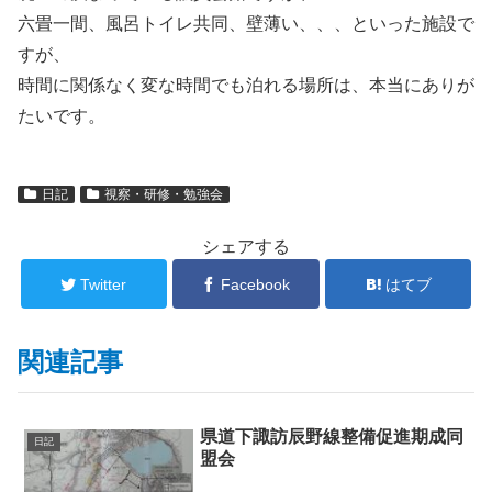
六畳一間、風呂トイレ共同、壁薄い、、、といった施設で
すが、
時間に関係なく変な時間でも泊れる場所は、本当にありが
たいです。
日記
視察・研修・勉強会
シェアする
Twitter
Facebook
はてブ
関連記事
県道下諏訪辰野線整備促進期成同
日記
盟会