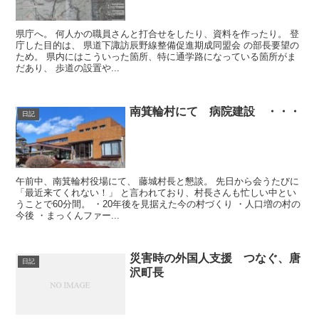
県庁へ。 何人かの職員さんと打合せをしたり、資料を作ったり。 登
庁した目的は、 県道下諏訪辰野線整備促進期成同盟会 の部長要望の
ため。 県内にはこういった箇所、特に通学路になっている箇所がま
だあり、 歩道の設置や...
南箕輪村にて 病院建設 ・・・
日記
午前中、南箕輪村役場にて、 藤城村長と懇談。 先日から会うたびに
「最近来てくれない！」 と言われており、村長さんも忙しい中とい
うことで60分間。 ・20年後を見据えた今の村づくり ・人口増の村の
今後 ・まっくんファー...
災害時の外国人支援 つなぐ、唐
日記
沢町長