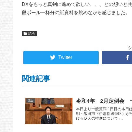
DXをもっと真剣に進めて欲しい、、、との想いと
段ボール一杯分の紙資料を眺めながら感じました。
議会
Twitter
関連記事
令和4年 2月定例会 
議会
本日より一般質問 1日目の本日
明・飯田市下伊那郡選挙区）が登
けるＤＸの推進について ...