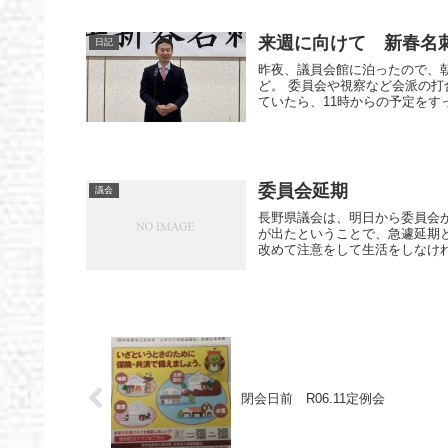
来週に向けて 新春名
日記
昨夜、議員会館に泊ったので、
ど。 委員会や視察など会派の打
ていたら、11時からの予定をすっ
委員会延期
議会
長野県議会は、明日から委員会
が出たということで、急遽延期と
改めて注意をして生活をしなければ
閉会日前 R06.11定例会