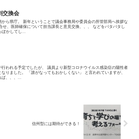
刺交換会
朝から県庁。 新年ということで議会事務局や委員会の所管部局へ挨拶な
合せ、医師確保について担当課長と意見交換、、、 などをバタバタし
ぽかしてし...
が行われる予定でしたが、 議員より新型コロナウイルス感染症の陽性者
なりました。 「誰がなってもおかしくない」 と言われていますが、
、、、...
信州型には期待ができる！