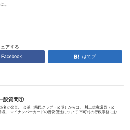
共に。
シェアする
Facebook
はてブ
一般質問①
は6名が発言。 会派（県民クラブ・公明）からは、 川上信彦議員（公
壇。 マイナンバーカードの普及促進について 市町村の行政事務にお