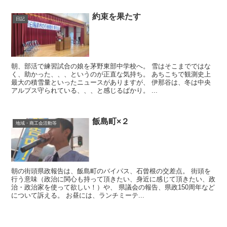
約束を果たす
日記
朝、部活で練習試合の娘を茅野東部中学校へ。 雪はそこまでではな
く、助かった、、、というのが正直な気持ち。 あちこちで観測史上
最大の積雪量といったニュースがありますが、 伊那谷は、冬は中央
アルプス守られている、、、と感じるばかり。 ...
飯島町×２
地域・商工会活動等
朝の街頭県政報告は、飯島町のバイパス、石曾根の交差点。 街頭を
行う意味（政治に関心も持って頂きたい、身近に感じて頂きたい、政
治・政治家を使って欲しい！）や、 県議会の報告、県政150周年など
について訴える。 お昼には、ランチミーテ...