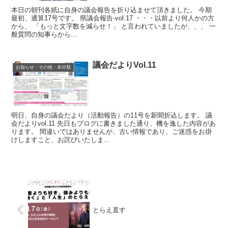
本日の朝刊各紙に自身の議会報告を折り込ませて頂きました。 今期
最初、通算17号です。 県議会報告-vol.17 ・・・以前より何人かの方
から、 「もっと文字数を減らせ！」 と言われていましたが、、、 一
般質問の知事らから...
議会だよりVol.11
お知らせ・その他・未分類
明日、自身の議会だより（活動報告）の11号を新聞折込します。 議
会だよりvol.11 先日もブログに書きました通り、機を逸した内容があ
ります。 間違いではありませんが、古い情報であり、ご迷惑をお掛
けしますこと、お詫びいたしま...
とらえ直す