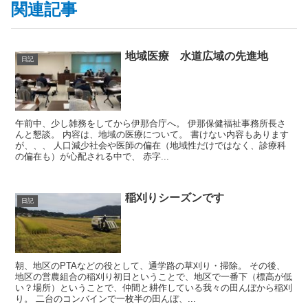
関連記事
地域医療 水道広域の先進地
日記
午前中、少し雑務をしてから伊那合庁へ。 伊那保健福祉事務所長さ
んと懇談。 内容は、地域の医療について。 書けない内容もあります
が、、、 人口減少社会や医師の偏在（地域性だけではなく、診療科
の偏在も）が心配される中で、 赤字...
稲刈りシーズンです
日記
朝、地区のPTAなどの役として、通学路の草刈り・掃除。 その後、
地区の営農組合の稲刈り初日ということで、地区で一番下（標高が低
い？場所）ということで、仲間と耕作している我々の田んぼから稲刈
り。 二台のコンバインで一枚半の田んぼ、...