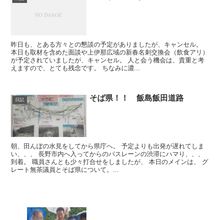
昨日も、とある方々との懇談の予定がありましたが、キャンセル。
本日も取材を含めた面談や上伊那広域の新春名刺交換会（飲食アリ）
が予定されていましたが、キャンセル。 人と会う機会は、貴重と考
えますので、とても残念です。 ちなみに濃...
そば県！！ 飯島飯田道路
日記
朝、田んぼの水見をしてから県庁へ。 予定よりも出発が遅れてしま
い、、、 長野市内へ入ってからのバスレーンの渋滞にハマり、、、
到着。 職員さんとも少々打合せをしましたが、 本日のメインは、 グ
レート無茶議員とそば県について。...