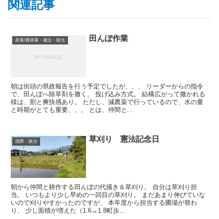
関連記事
田んぼ作業
産業/農林業・建設・観光
朝は街頭の県政報告を行う予定でしたが、、、 リーダーからの指令
で、田んぼへ除草剤を撒く。 投げ込み方式。 結構広がって撒かれる
様は、割と爽快感あり。 ただし、減農薬で行っているので、水の量
と時期がとても重要、、、 とは、仲間と...
草刈り 憲法記念日
国際・政治
朝から仲間と耕作する田んぼの代掻き＆草刈り。 自分は草刈り担
当。 いつもより少し早めの一回目の草刈り。 まだあまり伸びていな
いので刈りやすかったのですが、 本年度から担当する圃場が替わ
り、 少し面積が増えた（1.6→1.8町歩...