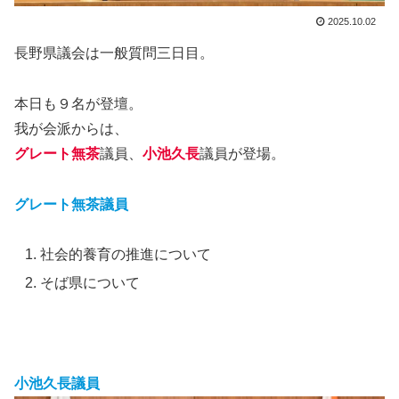
2025.10.02
長野県議会は一般質問三日目。
本日も９名が登壇。
我が会派からは、
グレート無茶
議員、
小池久長
議員が登場。
グレート無茶議員
社会的養育の推進について
そば県について
小池久長議員