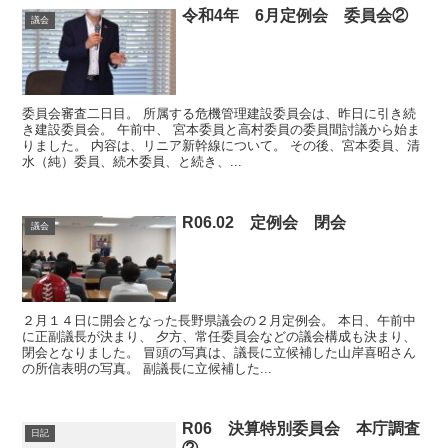
令和4年 6月定例会 委員会②
議会
委員会審査二日目。 所属する危機管理建設委員会は、昨日に引き続
き建設委員会。 午前中、 宮本委員と高村委員の委員間討議から始ま
りました。 内容は、リニア新幹線について。 その後、宮本委員、清
水（純）委員、続木委員、と続き、...
R06.02 定例会 閉会
議会
２月１４日に開会となった長野県議会の２月定例会。 本日、午前中
に正副議長が決まり、 夕方、常任委員会などの議会構成も決まり、
閉会となりました。 冒頭の写真は、議長に立候補した山岸喜昭さん
の所信表明の写真。 副議長に立候補した...
R06 決算特別委員会 本庁調査
日記