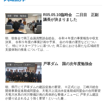
R05.05.10臨時会 二日目 正副
視察・研修・勉強会
議長が決まりました
朝、朝食会で商工会議員懇談会総会。 令和４年度の事業報告や収支
決算、 令和５年度の事業計画や予算、 会の今後の運営などについ
て。 特にマスタープランに基づいた 商工会における新たな広域経営
支援体制の推進 については、...
戸草ダム 国の次年度勉強会
行事・イベント・スポーツ等
朝、県庁にて戸草ダムの建設促進の要望。 ※正式には、三峰川総合
開発事業促進期成同盟会、天竜川上流治水促進期成同盟会の合同要望
天竜川水系の河川整備計画の具体的な整備メニューに 戸草ダム建設
が盛り込まれるよう強く要望！といった趣...