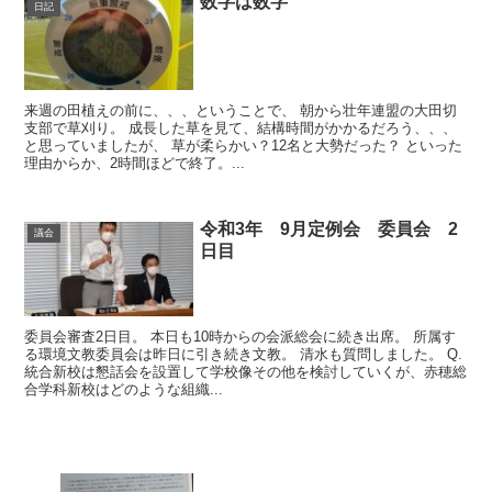
数字は数字
日記
来週の田植えの前に、、、ということで、 朝から壮年連盟の大田切
支部で草刈り。 成長した草を見て、結構時間がかかるだろう、、、
と思っていましたが、 草が柔らかい？12名と大勢だった？ といった
理由からか、2時間ほどで終了。...
令和3年 9月定例会 委員会 2
議会
日目
委員会審査2日目。 本日も10時からの会派総会に続き出席。 所属す
る環境文教委員会は昨日に引き続き文教。 清水も質問しました。 Q.
統合新校は懇話会を設置して学校像その他を検討していくが、赤穂総
合学科新校はどのような組織...