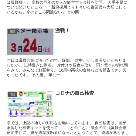
は辰野町へ。 高校の同年の友人が経営する会社を訪問。 人手不足に
ついて聞いたところ、 「新規採用よりも今いる従業員を大切にして
いるから、今のところ問題ない」 との回...
激戦！
日記
昨日は議員会館に泊ったので、帰郷。 途中、少し渋滞などがありま
したが、 11時過ぎに到着。 片付けや昼食を取り、雨？雪？の切れ間
をみて、みんなでお墓参り。 次男の高校の合格なども報告でき、良
かったです。 その後、 年に一...
コロナの自己検査
日記
県では、上記の通りの対応をお願いしています。 自己検査は、国が
承認した検査キットを使って、、、とのこと。 議会の間（議員会館
宿泊中）に、娘が濃厚接触者になったということで、連絡がありまし