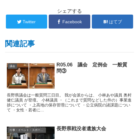
シェアする
Twitter
Facebook
はてブ
関連記事
R05.06 議会 定例会 一般質
議会
問③
長野県議会は一般質問三日目。 我が会派からは、 小林あや議員 奥村
健仁議員 が登壇。 小林議員 ・（これまで質問などした件の）事業進
捗について ・上高地の保存管理について ・公立病院の諸課題につい
て ・女性・若者に...
長野県戦没者遺族大会
行事・イベント・スポーツ等