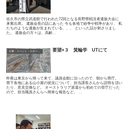
佐久市の県立武道館で行われた72回となる長野県戦没者遺族大会に
来賓出席。 遺族会長の話にあった 今も各地で紛争や戦争があり、 私
たちのような遺族が生まれている、、、 といった話が刺さりまし
た。 遺族会の方々は、高齢...
要望×３ 箕輪学 UTにて
行事・イベント・スポーツ等
昨夜は東京から帰って来て、議員会館に泊ったので、朝から県庁。
県下各地にある山小屋の状況について、担当課長さんから説明を頂い
たり、意見交換など。 オーストラリア派遣から初めての登庁だった
ので、担当職員さんらへ簡単な報告など。 ...