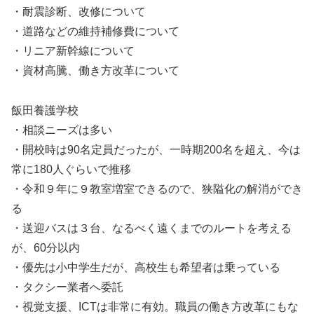
・耐震診断、改修について
・道路などの維持補修費について
・リニア新幹線について
・資材高騰、働き方改革について
飯田養護学校
・相談ニーズは多い
・開校時は90名定員だったが、一時期200名を超え、今は
常に180人ぐらいで推移
・令和９年に９教室増室できるので、狭隘化の解消ができ
る
・送迎バスは３台、なるべく遠くまでのルートを考える
が、60分以内
・優先は小中学生だが、高校生も希望者は乗っている
・タクシー業者へ委託
・視覚支援、ICTは非常に有効。職員の働き方改革にもな