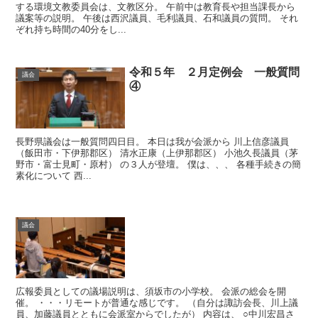
する環境文教委員会は、文教区分。 午前中は教育長や担当課長から
議案等の説明。 午後は西沢議員、毛利議員、石和議員の質問。 それ
ぞれ持ち時間の40分をし...
令和５年 ２月定例会 一般質問
議会
④
長野県議会は一般質問四日目。 本日は我が会派から 川上信彦議員
（飯田市・下伊那郡区） 清水正康（上伊那郡区） 小池久長議員（茅
野市・富士見町・原村） の３人が登壇。 僕は、、、 各種手続きの簡
素化について 西...
議会
広報委員としての議場説明は、須坂市の小学校。 会派の総会を開
催。 ・・・リモートが普通な感じです。 （自分は諏訪会長、川上議
員、加藤議員とともに会派室からでしたが） 内容は、 ○中川宏昌さ