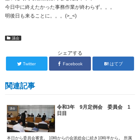
今日中に終えたかった事務作業が終わらず。。。
明後日も来ることに。。。(>_<)
議会
シェアする
Twitter
Facebook
はてブ
関連記事
令和3年 9月定例会 委員会 1
議会
日目
本日から委員会審査。 10時からの会派総会に続き10時半から。 所属