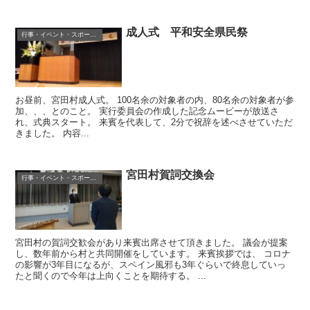
成人式 平和安全県民祭
行事・イベント・スポーツ等
お昼前、宮田村成人式。 100名余の対象者の内、80名余の対象者が参
加、、、とのこと。 実行委員会の作成した記念ムービーが放送さ
れ、式典スタート。 来賓を代表して、2分で祝辞を述べさせていただ
きました。 内容...
宮田村賀詞交換会
行事・イベント・スポーツ等
宮田村の賀詞交歓会があり来賓出席させて頂きました。 議会が提案
し、数年前から村と共同開催をしています。 来賓挨拶では、 コロナ
の影響が3年目になるが、スペイン風邪も3年ぐらいで終息していっ
たと聞くので今年は上向くことを期待する。 ...