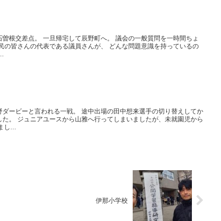
曽根交差点。 一旦帰宅して辰野町へ。 議会の一般質問を一時間ちょ
民の皆さんの代表である議員さんが、 どんな問題意識を持っているの
.
野ダービーと言われる一戦。 途中出場の田中想来選手の切り替えしてか
した。 ジュニアユースから山雅へ行ってしまいましたが、未就園児から
し...
伊那小学校