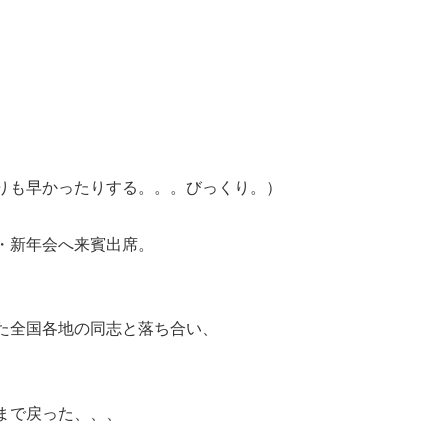
。
りも早かったりする。。。びっくり。）
・新年会へ来賓出席。
た全国各地の同志と落ち合い、
まで戻った、、、