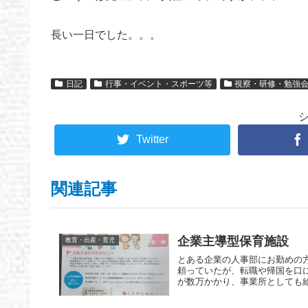
長い一日でした。。。
日記
行事・イベント・スポーツ等
視察・研修・勉強
Twitter
関連記事
企業主導型保育施設
教育・出産・育児
とある企業の人事部にお勤めの
頼っていたが、転職や帰国を口
が数万かかり、事業所としても給