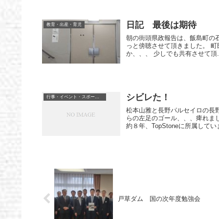
日記 最後は期待
教育・出産・育児
朝の街頭県政報告は、飯島町の石
っと傍聴させて頂きました。 町
か、、、 少しでも共有させて頂..
シビレた！
行事・イベント・スポーツ等
松本山雅と長野パルセイロの長
らの左足のゴール、、、痺れま
約８年、TopStoneに所属していま
戸草ダム 国の次年度勉強会