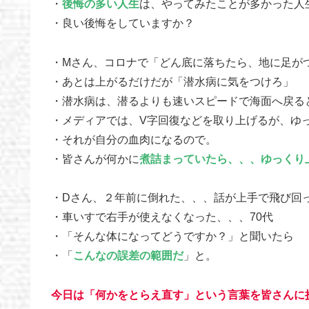
・
後悔の多い人生
は、やってみたことが多かった人
・良い後悔をしていますか？
・Mさん、コロナで「どん底に落ちたら、地に足が
・あとは上がるだけだが「潜水病に気をつけろ」
・潜水病は、潜るよりも速いスピードで海面へ戻る
・メディアでは、V字回復などを取り上げるが、ゆ
・それが自分の血肉になるので。
・皆さんが何かに
煮詰まっていたら、、、ゆっくり
・Dさん、２年前に倒れた、、、話が上手で飛び回
・車いすで右手が使えなくなった、、、70代
・「そんな体になってどうですか？」と聞いたら
・「
こんなの誤差の範囲だ
」と。
今日は「何かをとらえ直す」という言葉を皆さんに