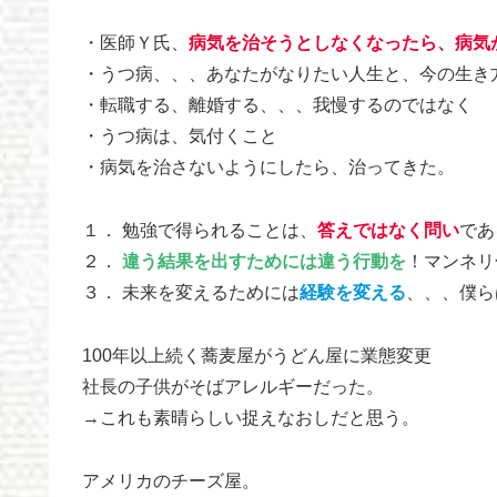
・医師Ｙ氏、
病気を治そうとしなくなったら、病気
・うつ病、、、あなたがなりたい人生と、今の生き
・転職する、離婚する、、、我慢するのではなく
・うつ病は、気付くこと
・病気を治さないようにしたら、治ってきた。
１． 勉強で得られることは、
答えではなく問い
であ
２．
違う結果を出すためには違う行動を
！マンネリ
３． 未来を変えるためには
経験を変える
、、、僕ら
100年以上続く蕎麦屋がうどん屋に業態変更
社長の子供がそばアレルギーだった。
→これも素晴らしい捉えなおしだと思う。
アメリカのチーズ屋。