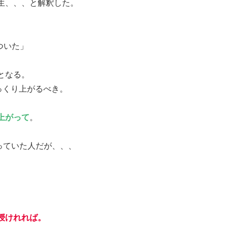
生、、、と解釈した。
ついた」
となる。
っくり上がるべき。
上がって
。
っていた人だが、、、
授けれれば。