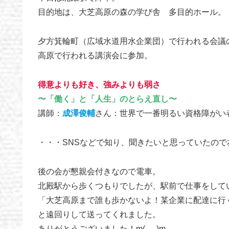
目的地は、大芝高原の森の学び舎 多目的ホール。
夕方箕輪町（広域水道用水企業団）で行われる会議
高原で行われる講演会に参加。
得意よりも好き、強みよりも弱さ
〜「働く」と「人生」のとらえ直し〜
講師：
成澤俊輔
さん：世界で一番明るい資格障がい
・・・SNSなどで知り、聞きたいと思っていたので
後の会が懇親会付きなので電車。
北殿駅から歩くつもりでしたが、駅前で仕事をして
「大芝高原まで誰も歩かないよ！某企業に配達に行
と遠回りして送ってくれました。
ありがとうございました！m(_ _)m