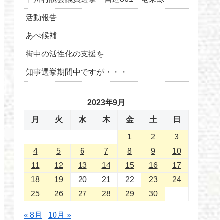
活動報告
あべ候補
街中の活性化の支援を
知事選挙期間中ですが・・・
2023年9月
月
火
水
木
金
土
日
1
2
3
4
5
6
7
8
9
10
11
12
13
14
15
16
17
18
19
20
21
22
23
24
25
26
27
28
29
30
« 8月
10月 »