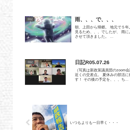
雨、、、で、、、
日記
朝、上田から帰郷。 地元で５
見るため、、、でしたが、 雨に
させて頂きました。 ...
日記R05.07.26
日記
（写真は新政策議員団のzoom
近くの交差点。 夏休みの部活に
す！ その後の予定を、、、ち...
いつもよりも一日早く・・・