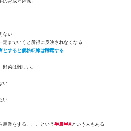
手の育成と確保」
」
えない
一定までいくと所得に反映されなくなる
者とすると価格転嫁は躊躇する
、野菜は難しい。
ない
たい
ら農業をする、、、という
半農半X
という人もある