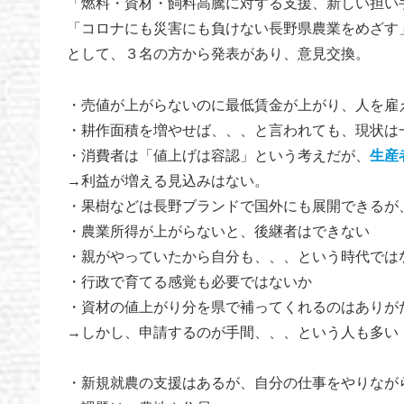
「燃料・資材・飼料高騰に対する支援、新しい担い
「コロナにも災害にも負けない長野県農業をめざす
として、３名の方から発表があり、意見交換。
・売値が上がらないのに最低賃金が上がり、人を雇
・耕作面積を増やせば、、、と言われても、現状は
・消費者は「値上げは容認」という考えだが、
生産
→利益が増える見込みはない。
・果樹などは長野ブランドで国外にも展開できるが
・農業所得が上がらないと、後継者はできない
・親がやっていたから自分も、、、という時代では
・行政で育てる感覚も必要ではないか
・資材の値上がり分を県で補ってくれるのはありが
→しかし、申請するのが手間、、、という人も多い
・新規就農の支援はあるが、自分の仕事をやりなが