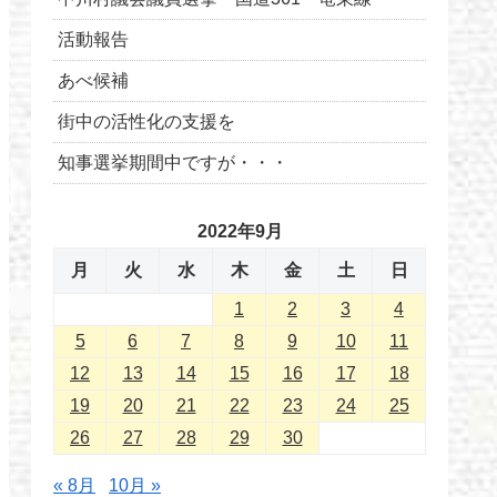
活動報告
あべ候補
街中の活性化の支援を
知事選挙期間中ですが・・・
2022年9月
月
火
水
木
金
土
日
1
2
3
4
5
6
7
8
9
10
11
12
13
14
15
16
17
18
19
20
21
22
23
24
25
26
27
28
29
30
« 8月
10月 »