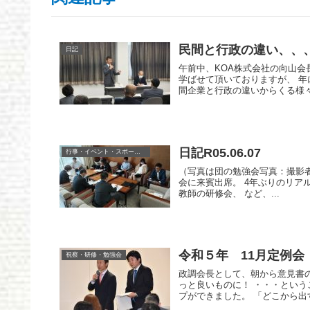
民間と行政の違い、、
日記
午前中、KOA株式会社の向山会
学ばせて頂いておりますが、 年
間企業と行政の違いからくる様々
日記R05.06.07
行事・イベント・スポーツ等
（写真は団の勉強会写真：撮影者
会に来賓出席。 4年ぶりのリア
教師の研修会、 など、...
令和５年 11月定例会
視察・研修・勉強会
政調会長として、朝から意見書の
っと良いものに！ ・・・という
プができました。 「どこから出す