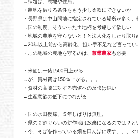
→課題は、農地や住居。
・農地を借りる条件をもう少し柔軟にできないか
・長野県は中山間地に指定されている場所が多く、
→国の制度、そういった土地柄を考慮して欲しい
・地域の農地を守らないと！と法人化をしたり取り
→20年以上前から高齢化、担い手不足など言って
・この地域の農地を守るのは、
兼業農家
も必要
・米価は一俵1500円上がる
→が、資材費は150％上がる。。。
・資材の高騰に対する売値への反映は鈍い。
→生産意欲の低下につながる
・国の水田復帰、５年しばりは無理。
・県の２割ぐらいの耕作地は放棄になるのでは？と
・今、そばを作っている畑を田んぼに戻す、、、ぐ