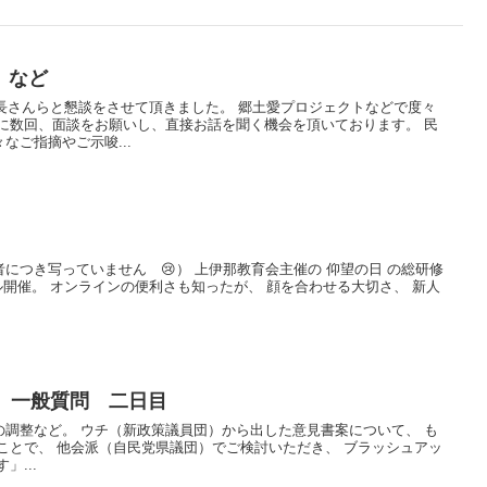
、など
長さんらと懇談をさせて頂きました。 郷土愛プロジェクトなどで度々
に数回、面談をお願いし、直接お話を聞く機会を頂いております。 民
なご指摘やご示唆...
につき写っていません 😢） 上伊那教育会主催の 仰望の日 の総研修
ル開催。 オンラインの便利さも知ったが、 顔を合わせる大切さ、 新人
 一般質問 二日目
調整など。 ウチ（新政策議員団）から出した意見書案について、 も
ことで、 他会派（自民党県議団）でご検討いただき、 ブラッシュアッ
」...