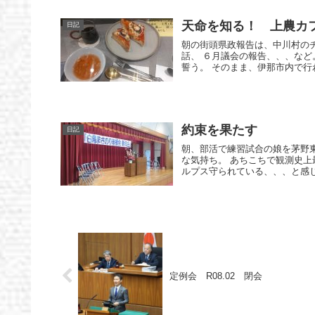
天命を知る！ 上農カ
日記
朝の街頭県政報告は、中川村の
話、 ６月議会の報告、、、など
誓う。 そのまま、伊那市内で行わ.
約束を果たす
日記
朝、部活で練習試合の娘を茅野
な気持ち。 あちこちで観測史上
ルプス守られている、、、と感じる
定例会 R08.02 閉会