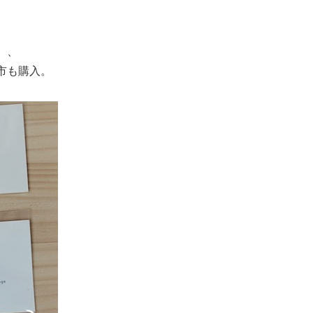
、、
市も購入。