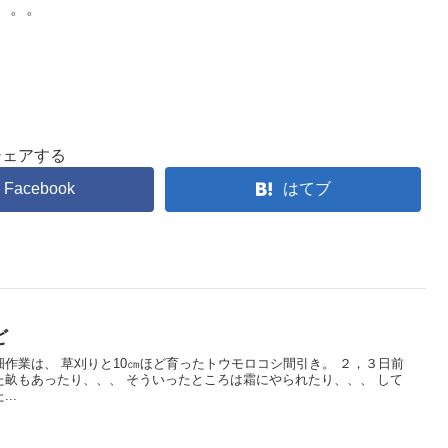
。。。
シェアする
Facebook
はてブ
ど
作業は、 草刈りと10㎝ほど育ったトウモロコシ間引き。 ２，３日前
畝もあったり、、、 そういったところは霜にやられたり、、、 して
..