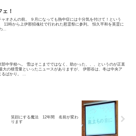
フェ！
チャオさんの前。 ９月になっても熱中症には十分気を付けて！という
。 11時から上伊那招魂社で行われた慰霊祭に参列。 恒久平和を英霊に
..
東部中学校へ。 雪はそこまでではなく、助かった、、、というのが正直
最大の積雪量といったニュースがありますが、 伊那谷は、冬は中央ア
ばかり。 ...
笑顔にする魔法 12年間 名前が変わ
ります