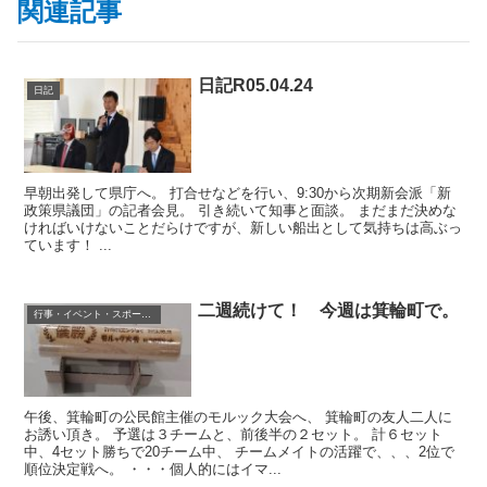
関連記事
日記R05.04.24
日記
早朝出発して県庁へ。 打合せなどを行い、9:30から次期新会派「新
政策県議団」の記者会見。 引き続いて知事と面談。 まだまだ決めな
ければいけないことだらけですが、新しい船出として気持ちは高ぶっ
ています！ ...
二週続けて！ 今週は箕輪町で。
行事・イベント・スポーツ等
午後、箕輪町の公民館主催のモルック大会へ、 箕輪町の友人二人に
お誘い頂き。 予選は３チームと、前後半の２セット。 計６セット
中、4セット勝ちで20チーム中、 チームメイトの活躍で、、、2位で
順位決定戦へ。 ・・・個人的にはイマ...