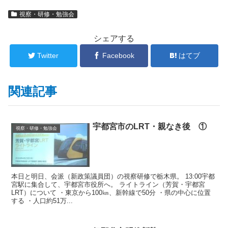
視察・研修・勉強会
シェアする
Twitter
Facebook
はてブ
関連記事
宇都宮市のLRT・親なき後 ①
視察・研修・勉強会
本日と明日、会派（新政策議員団）の視察研修で栃木県。 13:00宇都
宮駅に集合して、宇都宮市役所へ。 ライトライン（芳賀・宇都宮
LRT）について ・東京から100㎞、新幹線で50分 ・県の中心に位置
する ・人口約51万...