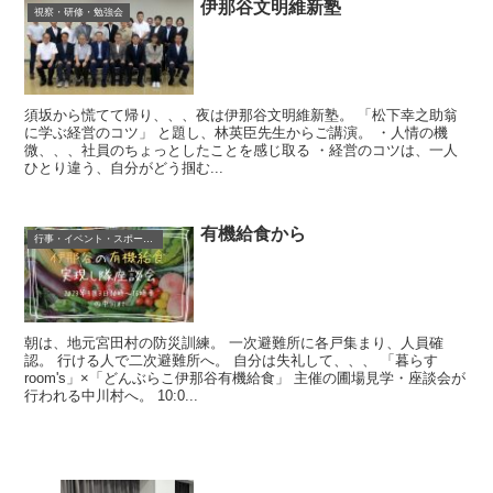
伊那谷文明維新塾
視察・研修・勉強会
須坂から慌てて帰り、、、夜は伊那谷文明維新塾。 「松下幸之助翁
に学ぶ経営のコツ」 と題し、林英臣先生からご講演。 ・人情の機
微、、、社員のちょっとしたことを感じ取る ・経営のコツは、一人
ひとり違う、自分がどう掴む...
有機給食から
行事・イベント・スポーツ等
朝は、地元宮田村の防災訓練。 一次避難所に各戸集まり、人員確
認。 行ける人で二次避難所へ。 自分は失礼して、、、 「暮らす
room's」×「どんぶらこ伊那谷有機給食」 主催の圃場見学・座談会が
行われる中川村へ。 10:0...