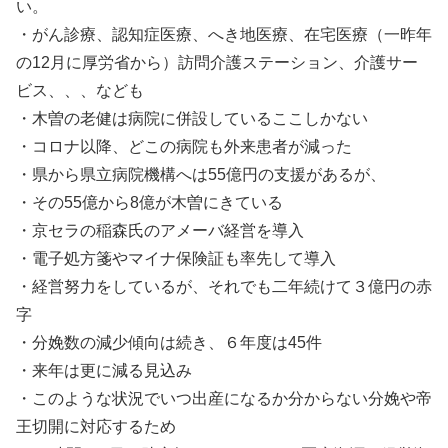
い。
・がん診療、認知症医療、へき地医療、在宅医療（一昨年
の12月に厚労省から）訪問介護ステーション、介護サー
ビス、、、なども
・木曽の老健は病院に併設しているここしかない
・コロナ以降、どこの病院も外来患者が減った
・県から県立病院機構へは55億円の支援があるが、
・その55億から8億が木曽にきている
・京セラの稲森氏のアメーバ経営を導入
・電子処方箋やマイナ保険証も率先して導入
・経営努力をしているが、それでも二年続けて３億円の赤
字
・分娩数の減少傾向は続き、６年度は45件
・来年は更に減る見込み
・このような状況でいつ出産になるか分からない分娩や帝
王切開に対応するため