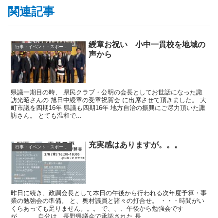
関連記事
綬章お祝い 小中一貫校を地域の
行事・イベント・スポーツ等
声から
県議一期目の時、 県民クラブ・公明の会長としてお世話になった諏
訪光昭さんの 旭日中綬章の受章祝賀会 に出席させて頂きました。 大
町市議を四期16年 県議も四期16年 地方自治の振興にご尽力頂いた諏
訪さん。 とても温和で...
充実感はありますが。。。
行事・イベント・スポーツ等
昨日に続き、政調会長として本日の午後から行われる次年度予算・事
業の勉強会の準備。 と、奥村議員と諸々の打合せ。 ・・・時間がい
くらあっても足りません。。。 で、、、午後から勉強会です
が、、、 自分は、長野県議会で承認された 長...