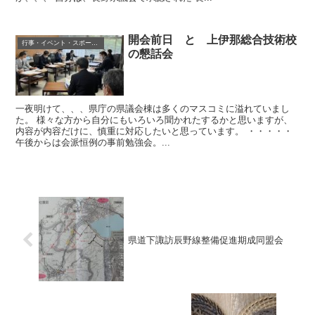
開会前日 と 上伊那総合技術校
行事・イベント・スポーツ等
の懇話会
一夜明けて、、、県庁の県議会棟は多くのマスコミに溢れていまし
た。 様々な方から自分にもいろいろ聞かれたするかと思いますが、
内容が内容だけに、慎重に対応したいと思っています。 ・・・・・
午後からは会派恒例の事前勉強会。...
県道下諏訪辰野線整備促進期成同盟会