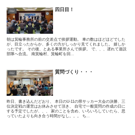
四日目！
日記
朝は箕輪事務所の前の交差点で挨拶運動。 車の数はほどほどでした
が、目立ったからか、多くの方がしっかり見てくれました。 嬉しか
ったです。 その後、とある事業所さんで挨拶。 で、、、遅れて遊説
部隊へ合流。 南箕輪村、箕輪町を回...
質問づくり・・・
日記
昨日、書き込んだどおり、 本日のU-11の県サッカー大会の決勝、三
位決定戦の運営はお休みさせて頂き、 自宅で一般質問の作成の日に
する予定でしたが、、、 家のことを含め、いろいろしていたら、思
っていたよりも向き合う時間がなし。。。 ち...