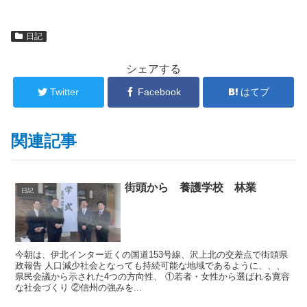
日記
シェアする
Twitter
Facebook
はてブ
関連記事
街頭から 養護学校 林業
日記
今朝は、伊北インター近くの国道153号線、沢上北の交差点で街頭県
政報告 人口減少社会となっても持続可能な地域であるように、、、
県民会議から示された4つの⽅向性、 ①若者・⼥性から選ばれる寛容
な社会づくり ②信州の強みを...