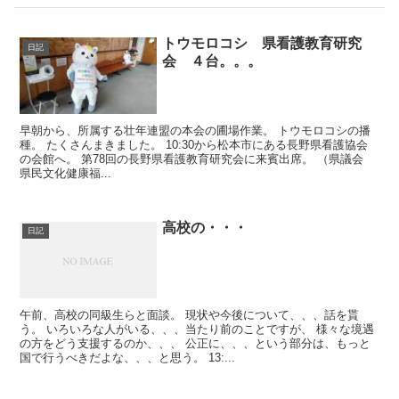
トウモロコシ 県看護教育研究
日記
会 ４台。。。
早朝から、所属する壮年連盟の本会の圃場作業。 トウモロコシの播
種。 たくさんまきました。 10:30から松本市にある長野県看護協会
の会館へ。 第78回の長野県看護教育研究会に来賓出席。 （県議会
県民文化健康福...
高校の・・・
日記
午前、高校の同級生らと面談。 現状や今後について、、、話を貰
う。 いろいろな人がいる、、、当たり前のことですが、 様々な境遇
の方をどう支援するのか、、、 公正に、、、という部分は、もっと
国で行うべきだよな、、、と思う。 13:...