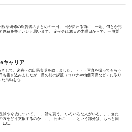
州視察研修の報告書のまとめの一日。 日が変わる前に、一応、何とか完
て体裁を整えたいと思います。 定例会は30日の木曜日からで、一般質
eキャリア
招きして、来春への出馬表明を致しました。 ・・・写真を撮ってもらう
昨日も書き込みましたが、目の前の課題（コロナや物価高騰など）に取り
活動を心...
現状や今後について、、、話を貰う。 いろいろな人がいる、、、当た
の方をどう支援するのか、、、 公正に、、、という部分は、もっと国
:...