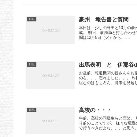
豪州 報告書と質問
日記
本日は、少しの外出と10月の豪
成。 明日、事務局と打ち合わせ
問は12月5日（火）から。 ...
出馬表明 と 伊那谷d
日記
お昼前、報道機関の皆さんをお
のを、、、忘れました。。。 
組むのはもちろん、将来を見越した
高校の・・・
日記
午前、高校の同級生らと面談。 
り前のことですが、 様々な境遇
で行うべきだよな、、、と思う。 13