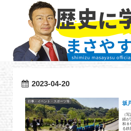
2023-04-20
行事・イベント・スポーツ等
坂
（写
繕が
和８
る鉄筋