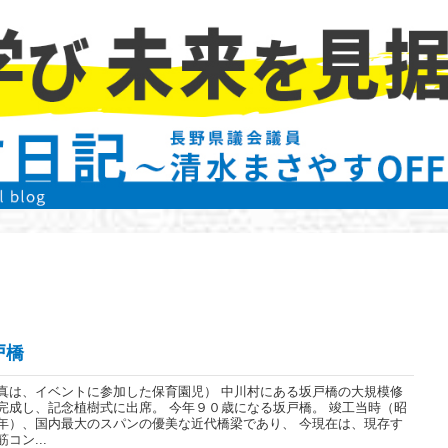
戸橋
真は、イベントに参加した保育園児） 中川村にある坂戸橋の大規模修
完成し、記念植樹式に出席。 今年９０歳になる坂戸橋。 竣工当時（昭
年）、国内最大のスパンの優美な近代橋梁であり、 今現在は、現存す
コン...