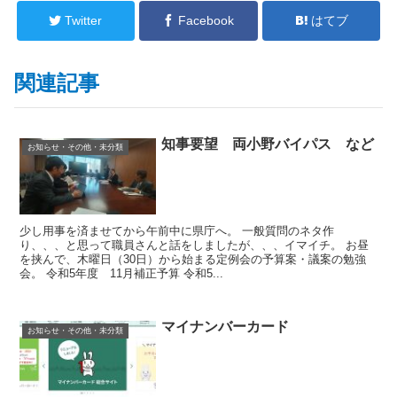
Twitter
Facebook
はてブ
関連記事
知事要望 両小野バイパス など
お知らせ・その他・未分類
少し用事を済ませてから午前中に県庁へ。 一般質問のネタ作
り、、、と思って職員さんと話をしましたが、、、イマイチ。 お昼
を挟んで、木曜日（30日）から始まる定例会の予算案・議案の勉強
会。 令和5年度 11月補正予算 令和5...
マイナンバーカード
お知らせ・その他・未分類