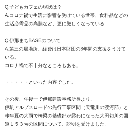
Q.子どもカフェの現状は？
A.コロナ禍で生活に影響を受けている世帯、食料品などの
生活必需品の高騰など、更に厳しくなっている
Q.伊那まちBASEのついて
A.第三の居場所。経費は日本財団の3年間の支援をうけて
いる。
コロナ禍で不十分なところもある。
・・・・・といった内容でした。
その後、午後一で伊那建設事務所長より、
伊駒アルプスロードの先行工事区間（天竜川の渡河部）と
昨年夏の大雨で橋梁の基礎部が露わになった大田切川の国
道１５３号の区間について、説明を受けました。