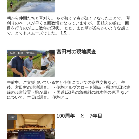
朝から仲間たちと草刈り。 冬が短く？春が短く？なったことで、 草
刈りのペースが早く＆回数増となっていますが、 田植えの前に一回
目を行うのがここ数年の現状。 ただ、まだ草が柔らかいような感じ
で、とてもスムーズでした。 1.5...
宮田村の現地調査
視察・研修・勉強会
午前中、ご支援頂いている方と今後についての意見交換など。 午
後、宮田村の現地調査。 ・伊駒アルプスロード関係 ・県道宮田沢渡
線の歩道設置（駒が原） ・国道153号の急傾斜の雑木等の処理 など
について、本日は調査。 伊駒ア...
100周年 と 7年目
日記