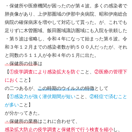
・保健所や医療機関が困ったのが第４波。多くの感染者で
肺炎像があり、上伊那圏域の伊那中央病院、昭和伊南総合
病院の確保病床を増やして対応して貰った。が、これでも
足りずに木曽圏域、飯田圏域諏訪圏域にも入院を依頼した
・第５波は省略し、令和４年になって始まった第６波。令
和３年１２月までの感染者数が約５００人だったが、それ
と同数の５１１人が令和４年の１月に出た。
・保健所の仕事
は
【
①疫学調査により感染拡大を防ぐ
こと、
②医療の管理下
におく
こと】
の二つあるが、
この時期のウイルスの特徴
として
【
①感染力が強く潜伏期間が短い
こと、
②軽症で済むこと
が多い
こと】
が分かってきた。
・保健所の業務
はこれに合わせて、
感染拡大防止の疫学調査と保健所で行う検査を縮小
し、