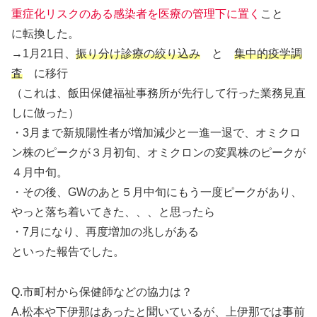
重症化リスクのある感染者を医療の管理下に置く
こと
に転換した。
→1月21日、
振り分け診療の絞り込み
と
集中的疫学調
査
に移行
（これは、飯田保健福祉事務所が先行して行った業務見直
しに倣った）
・3月まで新規陽性者が増加減少と一進一退で、オミクロ
ン株のピークが３月初旬、オミクロンの変異株のピークが
４月中旬。
・その後、GWのあと５月中旬にもう一度ピークがあり、
やっと落ち着いてきた、、、と思ったら
・7月になり、再度増加の兆しがある
といった報告でした。
Q.市町村から保健師などの協力は？
A.松本や下伊那はあったと聞いているが、上伊那では事前