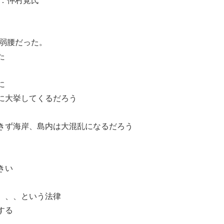
ム：仲村覚氏
は弱腰だった。
た
に
に大挙してくるだろう
きず海岸、島内は大混乱になるだろう
きい
、、、という法律
する