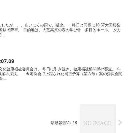
したが、、、あいにくの雨で、断念。 一昨日と同様に10:57大田切発
殿駅で降車。 目的地は、大芝高原の森の学び舎 多目的ホール。 夕方
..
7.09
文化健康福祉委員会は、 昨日に引き続き、健康福祉部関係の審査。 午
議案の採決。 ・今定例会で上程された補正予算（第３号）案の委員会関
..
活動報告Vol.18