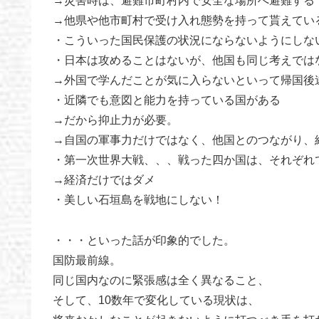
→災害時は、避難市町村内で安全な場所へ避難する
→他県や他市町村で受け入れ態勢を持って貰えてい
・こういった国民保護の状況にならないようにしな
・日本は攻めることはないが、他国も同じ考えでは
→外国で学んだことが気に入らないといって帰国後
・近隣でも意図と能力を持っている国がある
→だから抑止力が必要。
→自国の軍事力だけではなく、他国とのつながり、
・第一次世界大戦、、、戦った四か国は、それぞれ
→経済だけではダメ
・美しい石垣島を戦地にしない！
・・・といった話が印象的でした。
国防最前線。
同じ国内なのに緊張感は全く異なること、
そして、10数年で変化している現状は、