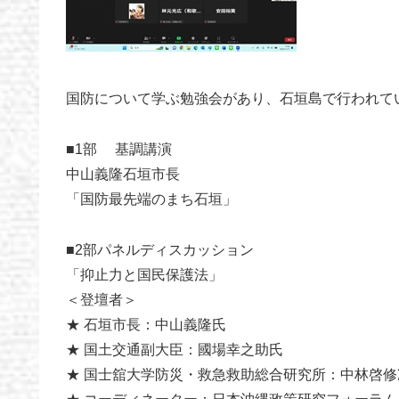
国防について学ぶ勉強会があり、石垣島で行われて
■1部 基調講演
中山義隆石垣市長
「国防最先端のまち石垣」
■2部パネルディスカッション
「抑止力と国民保護法」
＜登壇者＞
★ 石垣市長：中山義隆氏
★ 国土交通副大臣：國場幸之助氏
★ 国士舘大学防災・救急救助総合研究所：中林啓修