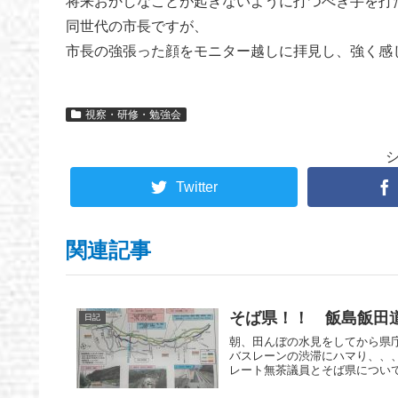
将来おかしなことが起きないように打つべき手を打
同世代の市長ですが、
市長の強張った顔をモニター越しに拝見し、強く感
視察・研修・勉強会
Twitter
関連記事
そば県！！ 飯島飯田
日記
朝、田んぼの水見をしてから県庁
バスレーンの渋滞にハマり、、、
レート無茶議員とそば県について。