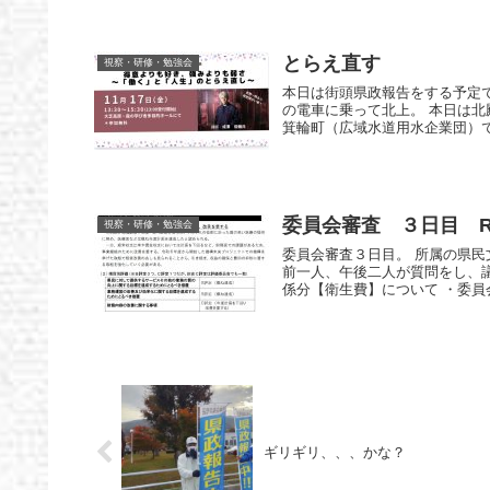
とらえ直す
視察・研修・勉強会
本日は街頭県政報告をする予定で
の電車に乗って北上。 本日は北
箕輪町（広域水道用水企業団）で.
委員会審査 ３日目 R0
視察・研修・勉強会
委員会審査３日目。 所属の県民
前一人、午後二人が質問をし、
係分【衛生費】について ・委員会.
ギリギリ、、、かな？