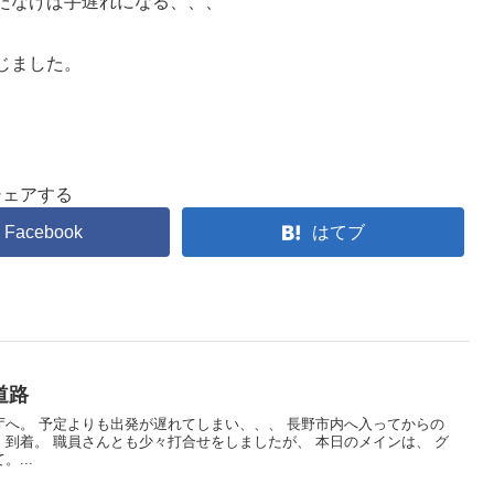
たなけば手遅れになる、、、
じました。
シェアする
Facebook
はてブ
道路
へ。 予定よりも出発が遅れてしまい、、、 長野市内へ入ってからの
到着。 職員さんとも少々打合せをしましたが、 本日のメインは、 グ
...