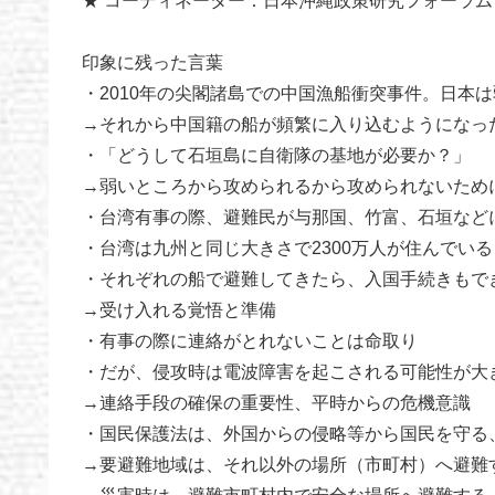
★ コーディネーター：日本沖縄政策研究フォーラ
印象に残った言葉
・2010年の尖閣諸島での中国漁船衝突事件。日本
→それから中国籍の船が頻繁に入り込むようになっ
・「どうして石垣島に自衛隊の基地が必要か？」
→弱いところから攻められるから攻められないため
・台湾有事の際、避難民が与那国、竹富、石垣など
・台湾は九州と同じ大きさで2300万人が住んでいる
・それぞれの船で避難してきたら、入国手続きもで
→受け入れる覚悟と準備
・有事の際に連絡がとれないことは命取り
・だが、侵攻時は電波障害を起こされる可能性が大
→連絡手段の確保の重要性、平時からの危機意識
・国民保護法は、外国からの侵略等から国民を守る
→要避難地域は、それ以外の場所（市町村）へ避難