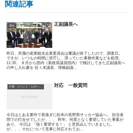
関連記事
正副議長へ
議会
昨日、所属の産業観光企業委員会は審議が終了したので、調査日。
ですが、いつもの時間に登庁し、滞っていた事務作業などを処理。
11:30、 ８月から団内（新政策議員団内）で検討してきた正副議長へ
の申し入れ書を 佐々木議長、埋橋副議...
対応 一般質問
行事・イベント・スポーツ等
今日はとある要件で昼過ぎに松本の長野県サッカー協会へ。 担当者
間での打合せでしたが、、、 昨年、何度となく要望していた事案が
あり、 今日は 「強く要望する！」 と意気込んでいきました。
が、、、それについて見事に対応されてお...