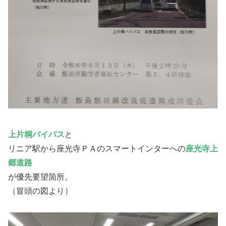
上片桐バイパス
と
リニア駅から座光寺ＰＡのスマートインターへの
座光寺上
郷道路
が優先要望箇所。
（冒頭の図より）