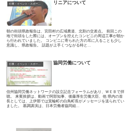
リニアについて
行事・イベント・スポーツ等
朝の街頭県政報告は、宮田村の広域農道、北割の交差点。 前回この
地で街頭をした際には、オープンを控えたコンビニの周辺工事が朝か
ら行われていました。 コンビニに寄られた方の耳に入ることも少し
意識し、県政報告。 話題が上手くつながる時と...
協同労働について
行事・イベント・スポーツ等
信州協同労働ネットワークの設立記念フォーラムがあり、ＷＥＢで拝
聴。 来賓挨拶は、動画で阿部知事、後藤厚生労働大臣、他 県内の首
長としては、上伊那では箕輪町の白鳥町長がメッセージを送られてい
ました。 基調講演は、日本労働者協同組...