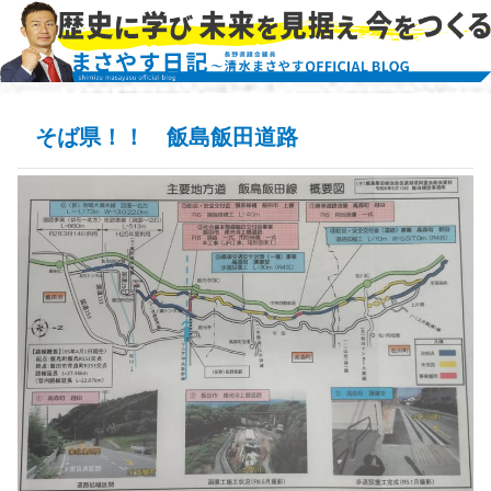
そば県！！ 飯島飯田道路