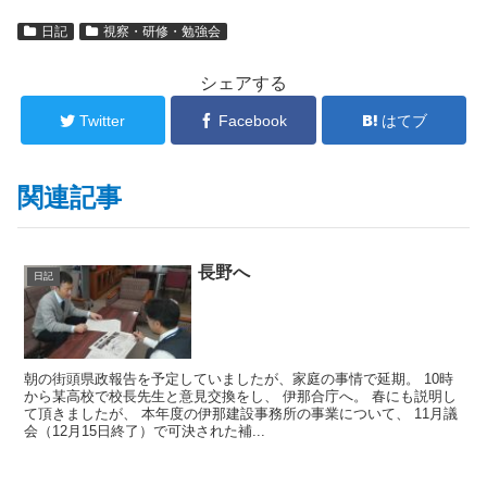
日記
視察・研修・勉強会
シェアする
Twitter
Facebook
はてブ
関連記事
長野へ
日記
朝の街頭県政報告を予定していましたが、家庭の事情で延期。 10時
から某高校で校長先生と意見交換をし、 伊那合庁へ。 春にも説明し
て頂きましたが、 本年度の伊那建設事務所の事業について、 11月議
会（12月15日終了）で可決された補...